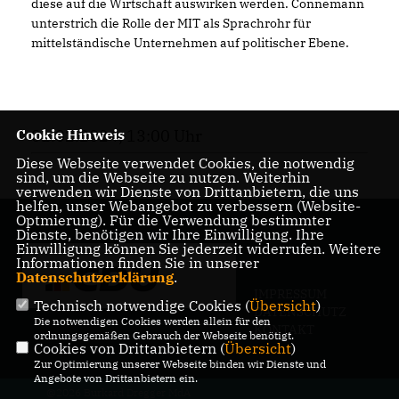
diese auf die Wirtschaft auswirken werden. Connemann
unterstrich die Rolle der MIT als Sprachrohr für
mittelständische Unternehmen auf politischer Ebene.
01.02.2024, 13:00 Uhr
Cookie Hinweis
Diese Webseite verwendet Cookies, die notwendig
sind, um die Webseite zu nutzen. Weiterhin
verwenden wir Dienste von Drittanbietern, die uns
helfen, unser Webangebot zu verbessern (Website-
Optmierung). Für die Verwendung bestimmter
Dienste, benötigen wir Ihre Einwilligung. Ihre
Einwilligung können Sie jederzeit widerrufen. Weitere
Informationen finden Sie in unserer
Datenschutzerklärung
.
IMPRESSUM
Technisch notwendige Cookies (
Übersicht
)
DATENSCHUTZ
Die notwendigen Cookies werden allein für den
KONTAKT
ordnungsgemäßen Gebrauch der Webseite benötigt.
Cookies von Drittanbietern (
Übersicht
)
Zur Optimierung unserer Webseite binden wir Dienste und
Angebote von Drittanbietern ein.
@2026 Burkard Dregger MdA