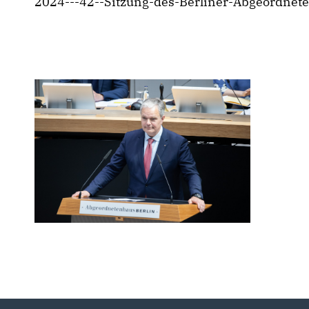
2024---42--Sitzung-des-Berliner-Abgeordnet